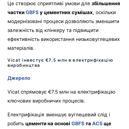
Це створює сприятливі умови для
збільшення
частки
GBFS
у цементних сумішах
, оскільки
модернізовані процеси дозволяють зменшити
залежність від клінкеру та підвищити
ефективність використання низьковуглецевих
матеріалів.
Vicat інвестує €7.5 млн в електрифікацію
виробництва
Джерело
Vicat спрямовує €7.5 млн на електрифікацію
ключових виробничих процесів.
Електрифікація зменшує вуглецевий слід і
робить
цементи на основі
GBFS
та
ACS
ще