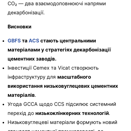
CO₂ — два взаємодоповнюючі напрями
декарбонізації.
Висновки
GBFS
та
ACS
стають центральними
матеріалами у стратегіях декарбонізації
цементних заводів.
Інвестиції Cemex та Vicat створюють
інфраструктуру для
масштабного
використання низьковуглецевих цементних
матеріалів
.
Угода GCCA щодо CCS підсилює системний
перехід до
низькоклінкерних технологій
.
Низьковуглецеві матеріали формують новий