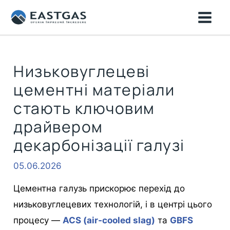
Перейти
MAI
до
ME
вмісту
Низьковуглецеві
цементні матеріали
стають ключовим
драйвером
декарбонізації галузі
05.06.2026
Цементна галузь прискорює перехід до
низьковуглецевих технологій, і в центрі цього
процесу —
ACS (air‑cooled slag)
та
GBFS