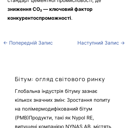
стандарт цементної промисловості, де
зниження CO₂ — ключовий фактор
конкурентоспроможності
.
←
Попередній Запис
Наступний Запис
→
Бітум: огляд світового ринку
Глобальна індустрія бітуму зазнає
кількох значних змін: Зростання попиту
на полімермодифікований бітум
(PMB)Продукти, такі як Nypol RE,
випущені компанією NYNAS AB, містять