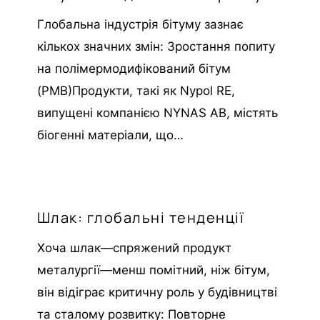
Глобальна індустрія бітуму зазнає
кількох значних змін: Зростання попиту
на полімермодифікований бітум
(PMB)Продукти, такі як Nypol RE,
випущені компанією NYNAS AB, містять
біогенні матеріали, що…
Шлак: глобальні тенденції
Хоча шлак—спряжений продукт
металургії—менш помітний, ніж бітум,
він відіграє критичну роль у будівництві
та сталому розвитку: Повторне