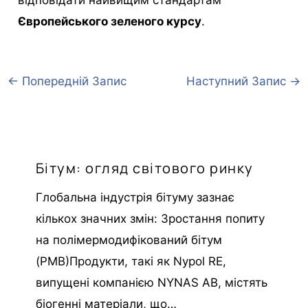
відповідати найвищим стандартам
Європейського зеленого курсу
.
←
Попередній Запис
Наступний Запис
→
Бітум: огляд світового ринку
Глобальна індустрія бітуму зазнає
кількох значних змін: Зростання попиту
на полімермодифікований бітум
(PMB)Продукти, такі як Nypol RE,
випущені компанією NYNAS AB, містять
біогенні матеріали, що…