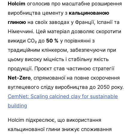
Holcim
оголосив про масштабне розширення
виробництва цементу з
кальцинованою
глиною
на своїх заводах у Франції, Іспанії та
Німеччині. Цей матеріал дозволяє скоротити
викиди CO₂ до
50 %
у порівнянні з
традиційним клінкером, забезпечуючи при
цьому високу міцність і стабільну якість
продукції. Проєкт став частиною стратегії
Net-Zero
, спрямованої на повне скорочення
вуглецевого сліду виробництва до 2050 року.
CemNet: Scaling calcined clay for sustainable
building
Holcim підкреслює, що використання
кальцинованої глини знижує споживання