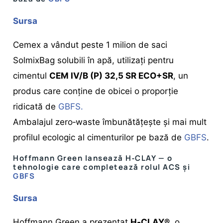
Sursa
Cemex a vândut peste 1 milion de saci
SolmixBag solubili în apă, utilizați pentru
cimentul
CEM IV/B (P) 32,5 SR ECO+SR
, un
produs care conține de obicei o proporție
ridicată de
GBFS.
Ambalajul zero‑waste îmbunătățește și mai mult
profilul ecologic al cimenturilor pe bază de
GBFS
.
Hoffmann Green lansează H‑CLAY — o
tehnologie care completează rolul ACS și
GBFS
Sursa
Hoffmann Green a prezentat
H‑CLAY®
, o