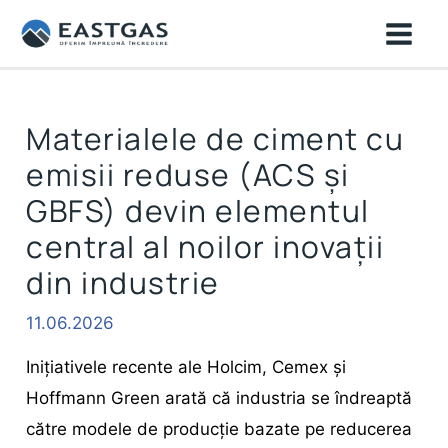
Skip
MAI
to
ME
content
Materialele de ciment cu
emisii reduse (ACS și
GBFS) devin elementul
central al noilor inovații
din industrie
11.06.2026
Inițiativele recente ale Holcim, Cemex și
Hoffmann Green arată că industria se îndreaptă
către modele de producție bazate pe reducerea