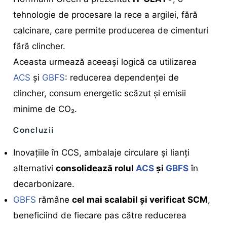
tehnologie de procesare la rece a argilei, fără
calcinare, care permite producerea de cimenturi
fără clincher.
Aceasta urmează aceeași logică ca utilizarea
ACS
și
GBFS
: reducerea dependenței de
clincher, consum energetic scăzut și emisii
minime de CO₂.
Concluzii
Inovațiile în CCS, ambalaje circulare și lianți
alternativi
consolidează rolul
ACS
și
GBFS
în
decarbonizare.
GBFS
rămâne
cel mai scalabil și verificat SCM
,
beneficiind de fiecare pas către reducerea