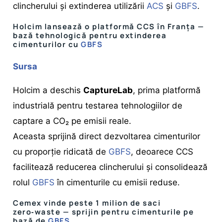
clincherului și extinderea utilizării
ACS
și
GBFS
.
Holcim lansează o platformă CCS în Franța —
bază tehnologică pentru extinderea
cimenturilor cu
GBFS
Sursa
Holcim a deschis
CaptureLab
, prima platformă
industrială pentru testarea tehnologiilor de
captare a CO₂ pe emisii reale.
Aceasta sprijină direct dezvoltarea cimenturilor
cu proporție ridicată de
GBFS
, deoarece CCS
facilitează reducerea clincherului și consolidează
rolul
GBFS
în cimenturile cu emisii reduse.
Cemex vinde peste 1 milion de saci
zero‑waste — sprijin pentru cimenturile pe
bază de
GBFS