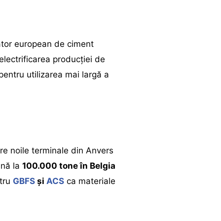
tor european de ciment
lectrificarea producției de
entru utilizarea mai largă a
tre noile terminale din Anvers
ână la
100.000 tone în Belgia
ntru
GBFS
și
ACS
ca materiale