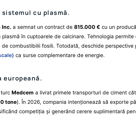
 sistemul cu plasmă.
 Inc.
a semnat un contract de
815.000 €
cu un producă
 plasmă în cuptoarele de calcinare. Tehnologia permite e
de combustibilii fosili. Totodată, deschide perspective p
scale)
ca surse complementare de energie.
a europeană.
 turc
Medcem
a livrat primele transporturi de ciment că
0 tone
). În 2026, compania intenționează să exporte p
nsificând competiția și generând cerere suplimentară pe