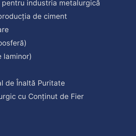
 pentru industria metalurgică
producția de ciment
are
oosferă)
e laminor)
l de Înaltă Puritate
urgic cu Conținut de Fier