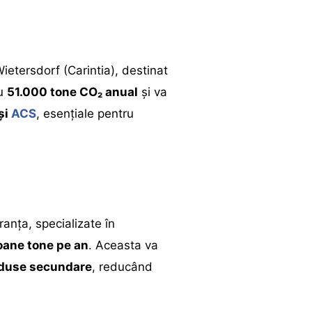
ietersdorf (Carintia), destinat
cu
51.000 tone CO₂ anual
și va
și
ACS
, esențiale pentru
ranța, specializate în
ioane tone pe an
. Aceasta va
oduse secundare
, reducând