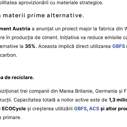
bilitatea aprovizionării cu materiale strategice.
 materii prime alternative.
ment Austria
a anunțat un proiect major la fabrica din W
re în producția de ciment. Inițiativa va reduce emisiile 
ernative la
35%
. Aceasta implică direct utilizarea
GBFS
 carbon.
a de reciclare.
iziționat trei companii din Marea Britanie, Germania și F
rucții. Capacitatea totală a noilor active este de
1,3 mil
i
ECOCycle
și creșterea utilizării
GBFS
,
ACS
și altor pr
e primare.