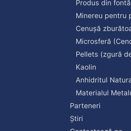
Produs din fontă
Minereu pentru 
Cenușă zburăto
Microsferă (Cen
Pellets (zgură d
Kaolin
Anhidritul Natura
Materialul Metal
Parteneri
Știri