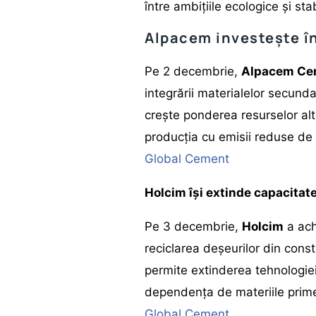
între ambițiile ecologice și sta
Alpacem investește în
Pe 2 decembrie,
Alpacem Ce
integrării materialelor secunda
crește ponderea resurselor alt
producția cu emisii reduse de
Global Cement
Holcim își extinde capacitate
Pe 3 decembrie,
Holcim
a ach
reciclarea deșeurilor din const
permite extinderea tehnologie
dependența de materiile prim
Global Cement