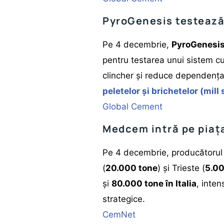
PyroGenesis testează
Pe 4 decembrie,
PyroGenesis
pentru testarea unui sistem cu
clincher și reduce dependența 
peletelor și brichetelor (mill 
Global Cement
Medcem intră pe piaț
Pe 4 decembrie, producătorul
(
20.000 tone
) și Trieste (
5.00
și
80.000 tone în Italia
, inte
strategice.
CemNet